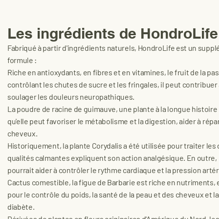
Les ingrédients de HondroLife 
Fabriqué à partir d'ingrédients naturels, HondroLife est un supp
formule :
Riche en antioxydants, en fibres et en vitamines, le fruit de la pa
contrôlant les chutes de sucre et les fringales, il peut contribuer
soulager les douleurs neuropathiques.
La poudre de racine de guimauve, une plante à la longue histoire
qu'elle peut favoriser le métabolisme et la digestion, aider à répa
cheveux.
Historiquement, la plante Corydalis a été utilisée pour traiter l
qualités calmantes expliquent son action analgésique. En outre, 
pourrait aider à contrôler le rythme cardiaque et la pression artéri
Cactus comestible, la figue de Barbarie est riche en nutriments,
pour le contrôle du poids, la santé de la peau et des cheveux et l
diabète.
Dérivées de plantes en fleurs originaires d'Amérique du Nord, le